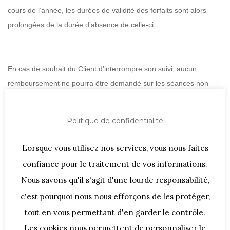
cours de l’année, les durées de validité des forfaits sont alors
prolongées de la durée d’absence de celle-ci.
En cas de souhait du Client d’interrompre son suivi, aucun
remboursement ne pourra être demandé sur les séances non
réalisées.
Aucune prolongation de forfait ne sera accordée (sauf accord
Politique de confidentialité
entre les partis ou sur présentation d’un certificat médical du
Lorsque vous utilisez nos services, vous nous faites
médecin traitant portant la mention « inapte à la pratique de
Pilates ou de stretching » et mentionnant la durée de
confiance pour le traitement de vos informations.
suspension), sauf en cas de force majeure.
Nous savons qu'il s'agit d'une lourde responsabilité,
c'est pourquoi nous nous efforçons de les protéger,
tout en vous permettant d'en garder le contrôle.
FORCE MAJEURE
Les cookies nous permettent de personnaliser le