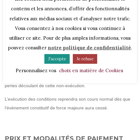
contenu et les annonces, d’offrir des fonctionnalités
Sont considérées comme des cas de force majeure toutes
relatives aux médias sociaux et d’analyser notre trafic.
circonstances imprévisibles et indépendantes de la volonté des
Vous consentez à nos cookies si vous continuez à
parties, telles qu’elles sont définies par la jurisprudence des cours
utiliser ce site. Pour de plus amples informations, vous
et des tribunaux (mais sans s’y limiter).
pouvez consulter
notre politique de confidentialité
.
J'accepte
Je refuse
En cas de force majeure avérée, le partie affectée ne pourra voir
sa responsabilité engagée en raison de la non-exécution des
Personnalisez vos
choix en matière de Cookies
conditions, et ne sera tenue responsable des dommages ou
pertes découlant de cette non-exécution.
L’exécution des conditions reprendra son cours normal dès que
l’événement constitutif de force majeure aura cessé.
PRIX ET MODALITÉS DE PAIEMENT