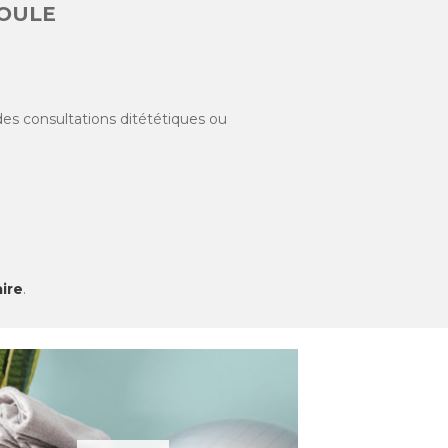
OULE
 des consultations ditététiques ou
!
aire
.