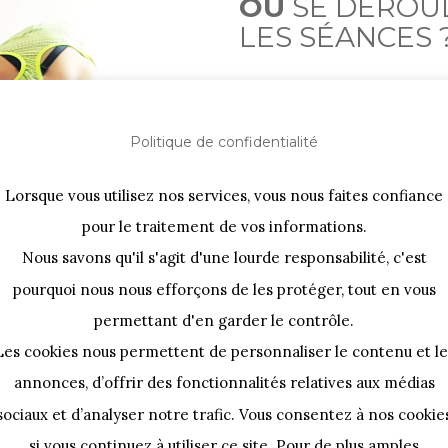
OÙ
SE DÉROU
LES SÉANCES 
Localisée à Paris dans le 1
secteur (autre zone sur dema
Politique de confidentialité
• A domicile ou en entrepri
Lorsque vous utilisez nos services, vous nous faites confiance
• En extérieur :
aires d’entr
pour le traitement de vos informations.
verts, …
Nous savons qu'il s'agit d'une lourde responsabilité, c'est
• Ou en ligne
via une platef
pourquoi nous nous efforçons de les protéger, tout en vous
pas durant 1h, où que vous soy
permettant d'en garder le contrôle.
Les cookies nous permettent de personnaliser le contenu et le
annonces, d’offrir des fonctionnalités relatives aux médias
E
sociaux et d’analyser notre trafic. Vous consentez à nos cookie
si vous continuez à utiliser ce site. Pour de plus amples