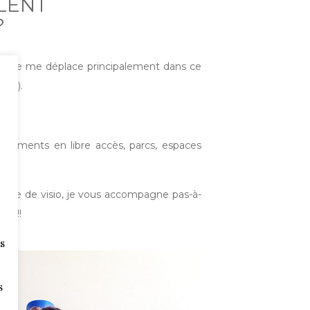
LENT
?
5e,
je me déplace principalement dans ce
nde).
se
aînements en libre accès, parcs, espaces
orme de visio, je vous accompagne pas-à-
ez !!
s
s