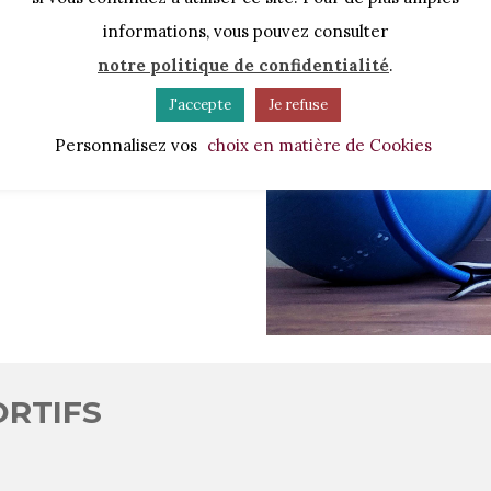
informations, vous pouvez consulter
nde partie de mes journées,
je
notre politique de confidentialité
.
contact
.
J'accepte
Je refuse
ier échange sera l’occasion
Personnalisez vos
choix en matière de Cookies
fin de vous proposer
un plan
ORTIFS