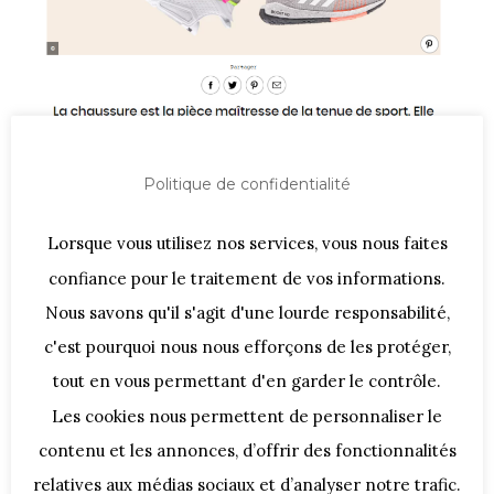
Politique de confidentialité
Lorsque vous utilisez nos services, vous nous faites
Avec la rentrée, des envies de
reprendre une activité physique ?
confiance pour le traitement de vos informations.
Nous savons qu'il s'agit d'une lourde responsabilité,
Plaisir et confort passent par un bon
c'est pourquoi nous nous efforçons de les protéger,
matériel. C’est pourquoi le choix de la
chaussure n’est pas à négliger !
tout en vous permettant d'en garder le contrôle.
Les cookies nous permettent de personnaliser le
Foncez sur le site de Marie-Claire, je vous y donne
contenu et les annonces, d’offrir des fonctionnalités
quelques conseils pour un choix judicieux :
Comment bien choisir ses chaussures de sport ?
relatives aux médias sociaux et d’analyser notre trafic.