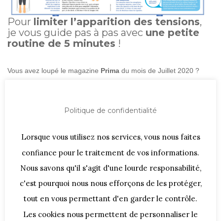
Pour
limiter l’apparition des tensions
,
je vous guide pas à pas avec
une petite
routine de 5 minutes
!
Vous avez loupé le magazine
Prima
du mois de Juillet 2020 ?
Retrouvez mes conseils détaillés sur le site de Femme Actuelle :
Politique de confidentialité
6 exos anti-douleur ultra-efficaces au bureau
Lorsque vous utilisez nos services, vous nous faites
confiance pour le traitement de vos informations.
Mais n’oubliez pas 2 règles de base :
Nous savons qu'il s'agit d'une lourde responsabilité,
– Un poste de travail
adapté,
c'est pourquoi nous nous efforçons de les protéger,
tout en vous permettant d'en garder le contrôle.
– Une activité physique
régulière
avec quelques
Les cookies nous permettent de personnaliser le
exercices de
renforcement musculaire